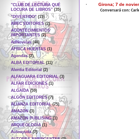
Girona; 7 de novie
·
"CLUB DE LECTURA QUÉ
LOCURA DE LIBROS"
(35)
Conversará con:
Carl
"DIVERTIDO"
(15)
ABEC EDITORES
(2)
ACONTECIMIENTOS
IMPORTANTES
(2)
AdNovelas
(48)
ÁFRICA HUERTAS
(1)
Agendas
(2)
ALBA EDITORIAL
(11)
Alentia Editorial
(2)
ALFAGUARA EDITORIAL
(3)
ALFAR EDICIONES
(1)
ALGAIDA
(59)
ALGÓN EDITORES
(7)
ALIANZA EDITORIAL
(75)
AMAZON
(3)
AMAZON PUBLISING
(1)
ARQUEOLOGÍA
(1)
Autoayuda
(7)
AUTORES EMERGENTES
(2)