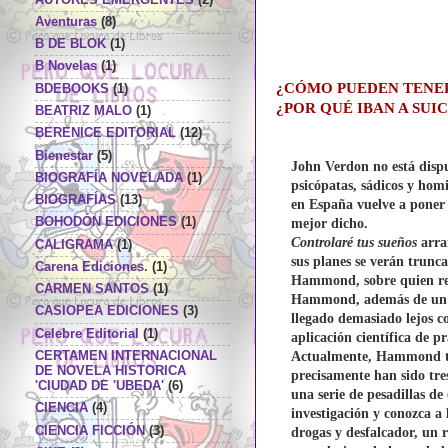
Aventuras
(8)
B DE BLOK
(1)
B Novelas
(1)
¿CÓMO PUEDEN TENE
BDEBOOKS
(1)
¿POR QUÉ IBAN A SUI
BEATRIZ MALO
(1)
BERENICE EDITORIAL
(12)
Bienestar
(5)
John Verdon
no está disp
BIOGRAFÍA NOVELADA
(1)
psicópatas, sádicos y homi
BIOGRAFÍAS
(13)
en España vuelve a poner 
BOHODÓN EDICIONES
(1)
mejor dicho.
Controlaré tus sueños
arra
CALIGRAMA
(1)
sus planes se verán trunc
Carena Ediciones.
(1)
Hammond, sobre quien reca
CARMEN SANTOS
(1)
Hammond, además de un gen
CASIOPEA EDICIONES
(3)
llegado demasiado lejos 
Celebre Editorial
(1)
aplicación científica de pr
Actualmente, Hammond trab
CERTAMEN INTERNACIONAL
DE NOVELA HISTORICA
precisamente han sido tres
'CIUDAD DE 'UBEDA'
(6)
una serie de pesadillas de
CIENCIA
(4)
investigación y conozca a
CIENCIA FICCIÓN
(3)
drogas y desfalcador, un 