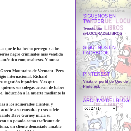
SIGUENOS EN
TWITTER
Tweets por
@LOCURADELIBROS
SÍGUENOS EN
as que le ha hecho perseguir a los
FACEBOOK
 series negro criminales más vendida
un auténtico rompecabezas. Y nunca
s Green Mountains de Vermont. Pero
PINTEREST
igio internacional, Richard
Visita el perfil de Que de
 sugestión hipnótica. Y es que
Pinterest.
 quienes sus colegas acusan de haber
o, inducción a la muerte mediante la
ARCHIVO DEL BLOG
s a los adinerados clientes, y
acudir a su consulta y tras sufrir
 cuando Dave Gurney inicia su
r con un pasado como traficante de
ortuna, un cliente demasiado amable