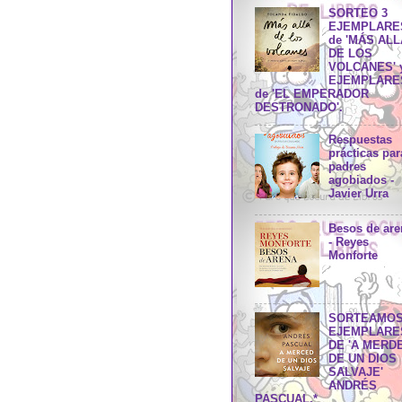
SORTEO 3
EJEMPLARE
de 'MÁS ALL
DE LOS
VOLCANES' y
EJEMPLARE
de 'EL EMPERADOR
DESTRONADO'.
Respuestas
prácticas par
padres
agobiados -
Javier Urra
Besos de are
- Reyes
Monforte
SORTEAMOS
EJEMPLARE
DE 'A MERD
DE UN DIOS
SALVAJE'
ANDRÉS
PASCUAL.*