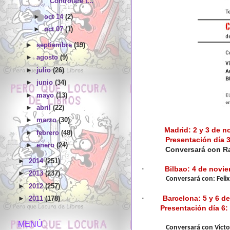
Controlaré t...
►
oct 14
(2)
►
oct 07
(1)
►
septiembre
(19)
►
agosto
(9)
►
julio
(26)
►
junio
(34)
►
mayo
(13)
►
abril
(22)
►
marzo
(30)
Madrid: 2 y 3 de n
►
febrero
(48)
Presentación día 
►
enero
(24)
Conversará con
R
►
2014
(251)
Bilbao: 4 de novie
·
►
2013
(237)
Conversará con:
Feli
►
2012
(257)
Barcelona: 5 y 6 d
·
►
2011
(178)
Presentación día 6:
MENÚ
Conversará con
Vict