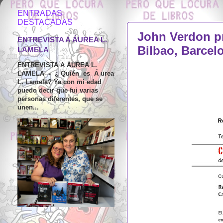
ENTRADAS
MARTES, 27 DE OCTU
DESTACADAS
John Verdon pr
ENTREVISTA A ÁUREA L.
Bilbao, Barcel
LAMELA
ENTREVISTA A ÁUREA L.
LAMELA ​ ⁃ ​ ¿ Quién es Á urea
L. Lamela? Ya con mi edad
puedo decir que fui varias
personas diferentes, que se
unen...