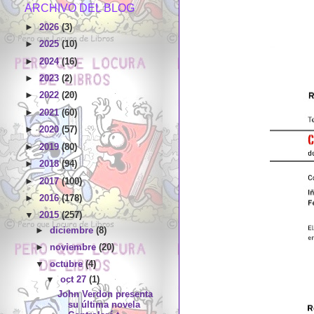
ARCHIVO DEL BLOG
►
2026
(3)
►
2025
(10)
►
2024
(16)
►
2023
(2)
►
2022
(20)
►
2021
(60)
►
2020
(57)
►
2019
(80)
►
2018
(94)
►
2017
(100)
►
2016
(178)
▼
2015
(257)
►
diciembre
(8)
►
noviembre
(20)
▼
octubre
(4)
▼
oct 27
(1)
John Verdon presenta
su última novela