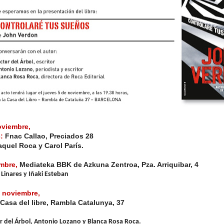
oviembre,
3:
Fnac Callao, Preciados 28
aquel Roca
y Carol París.
mbre,
Mediateka BBK de Azkuna Zentroa, Pza. Arriquibar, 4
x Linares y Iñaki Esteban
e noviembre,
Casa del libre, Rambla Catalunya, 37
or del Árbol, Antonio Lozano
y Blanca Rosa Roca.