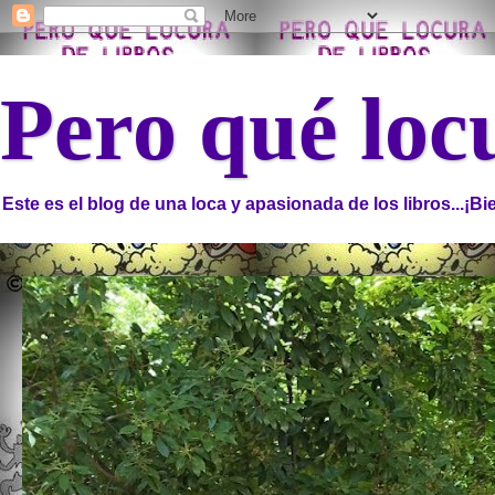
Pero qué locu
Este es el blog de una loca y apasionada de los libros...¡B