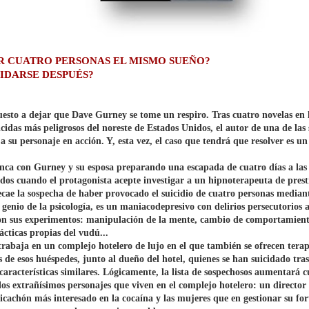
R CUATRO PERSONAS EL MISMO SUEÑO?
CIDARSE DESPUÉS?
uesto a dejar que Dave Gurney se tome un respiro. Tras cuatro novelas en l
cidas más peligrosos del noreste de Estados Unidos, el autor de una de las
a su personaje en acción. Y, esta vez, el caso que tendrá que resolver es 
nca con Gurney y su esposa preparando una escapada de cuatro días a la
ados cuando el protagonista acepte investigar a un hipnoterapeuta de prest
e la sospecha de haber provocado el suicidio de cuatro personas mediante
io de la psicología, es un maniacodepresivo con delirios persecutorios a
con sus experimentos: manipulación de la mente, cambio de comportamient
ácticas propias del vudú...
aja en un complejo hotelero de lujo en el que también se ofrecen terapia
 de esos huéspedes, junto al dueño del hotel, quienes se han suicidado tras 
 características similares. Lógicamente, la lista de sospechosos aumentará
 los extrañísimos personajes que viven en el complejo hotelero: un directo
ricachón más interesado en la cocaína y las mujeres que en gestionar su f